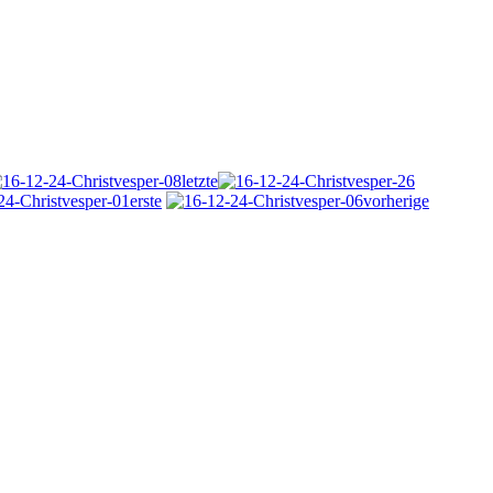
letzte
erste
vorherige